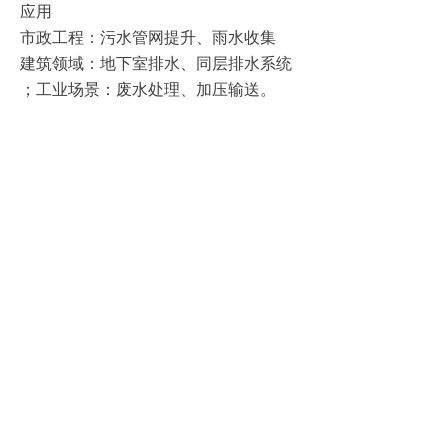
应用
‌市政工程‌：污水管网提升、雨水收集‌
‌建筑领域‌：地下室排水、同层排水系统‌
；‌工业场景‌：废水处理、加压输送‌。
六、40M3/h一体化污水提升泵站选型
建议
需根据实际流量、扬程需求匹配水泵型